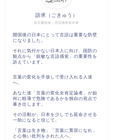
語求（ごきゅう）
反日憂国者／言語感覚探求者
開国後の日本にとって言語は重要な防壁
になりました。
それに気付かない日本人に向け、国防の
観点から「鋭敏な言語感覚」の重要性を
訴えています。
言葉の変化を手放しで受け入れる人達
へ。
あなた達「言葉の変化全肯定論者」が如
何に軽薄で危険であるかを独自の視点で
暴き出します。
その活動が、日本を少しでも延命させる
一助になると信じて。
「言葉は生き物」「言葉に寛容になれ」
と心無い批判をされた人へ。