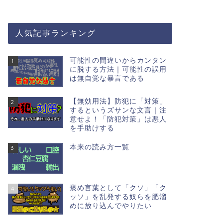
人気記事ランキング
可能性の間違いからカンタン
1
に脱する方法｜可能性の誤用
は無自覚な暴言である
【無効用法】防犯に「対策」
2
するというズサンな文言｜注
意せよ！「防犯対策」は悪人
を手助けする
本来の読み方一覧
3
褒め言葉として「クソ」「ク
4
ッソ」を乱発する奴らを肥溜
めに放り込んでやりたい