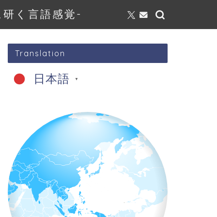
研く言語感覚-
Translation
日本語
▼