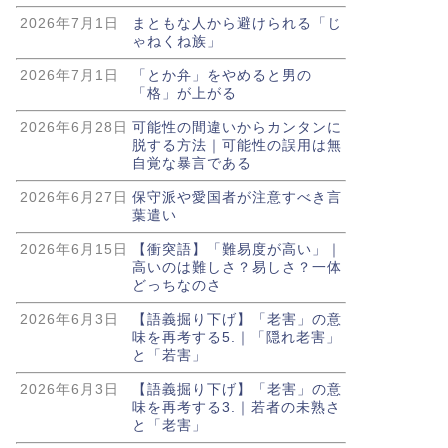
2026年7月1日
まともな人から避けられる「じ
ゃねくね族」
2026年7月1日
「とか弁」をやめると男の
「格」が上がる
2026年6月28日
可能性の間違いからカンタンに
脱する方法｜可能性の誤用は無
自覚な暴言である
2026年6月27日
保守派や愛国者が注意すべき言
葉遣い
2026年6月15日
【衝突語】「難易度が高い」｜
高いのは難しさ？易しさ？一体
どっちなのさ
2026年6月3日
【語義掘り下げ】「老害」の意
味を再考する5.｜「隠れ老害」
と「若害」
2026年6月3日
【語義掘り下げ】「老害」の意
味を再考する3.｜若者の未熟さ
と「老害」