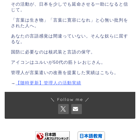
その活動が、日本を少しでも延命させる一助になると信
じて。
「言葉は生き物」「言葉に寛容になれ」と心無い批判を
された人へ。
あなたの言語感覚は間違っていない。そんな奴らに屈す
るな。
国防に必要なのは核武装と言語の保守。
アイコンはユルいが50代の筋トレおじさん。
管理人が言葉遣いの改善を提案した実績はこちら。
→
【随時更新】管理人の活動実績
＼ Follow me ／