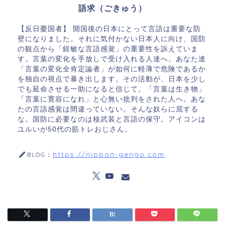
語求（ごきゅう）
【反日憂国者】 開国後の日本にとって言語は重要な防
壁になりました。それに気付かない日本人に向け、国防
の観点から「鋭敏な言語感覚」の重要性を訴えていま
す。言葉の変化を手放しで受け入れる人達へ。あなた達
「言葉の変化全肯定論者」が如何に軽薄で危険であるか
を独自の視点で暴き出します。その活動が、日本を少し
でも延命させる一助になると信じて。「言葉は生き物」
「言葉に寛容になれ」と心無い批判をされた人へ。あな
たの言語感覚は間違っていない。そんな奴らに屈する
な。国防に必要なのは核武装と言語の保守。アイコンは
ユルいが50代の筋トレおじさん。
https://nippon-gengo.com
BLOG：