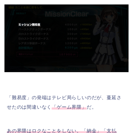
「難易度」の発端はテレビ局らしいのだが、蔓延さ
せたのは間違いなく
「ゲーム界隈」
だ。
あの界隈はロクなことをしない。「納金」「支払