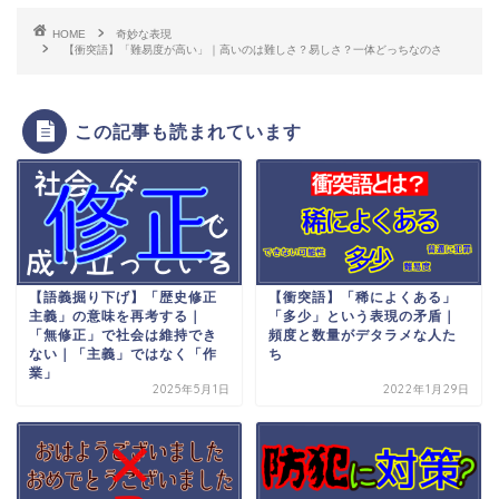
HOME
奇妙な表現
【衝突語】「難易度が高い」｜高いのは難しさ？易しさ？一体どっちなのさ
この記事も読まれています
【語義掘り下げ】「歴史修正
【衝突語】「稀によくある」
主義」の意味を再考する｜
「多少」という表現の矛盾｜
「無修正」で社会は維持でき
頻度と数量がデタラメな人た
ない｜「主義」ではなく「作
ち
業」
2025年5月1日
2022年1月29日