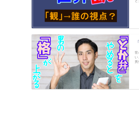
と
世
い
男