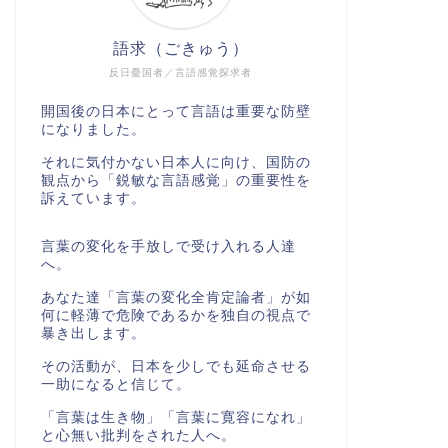
語求（ごきゅう）
反日憂国者／言語感覚探求者
開国後の日本にとって言語は重要な防壁
になりました。
それに気付かない日本人に向け、国防の
観点から「鋭敏な言語感覚」の重要性を
訴えています。
言葉の変化を手放しで受け入れる人達
へ。
あなた達「言葉の変化全肯定論者」が如
何に軽薄で危険であるかを独自の視点で
暴き出します。
その活動が、日本を少しでも延命させる
一助になると信じて。
「言葉は生き物」「言葉に寛容になれ」
と心無い批判をされた人へ。