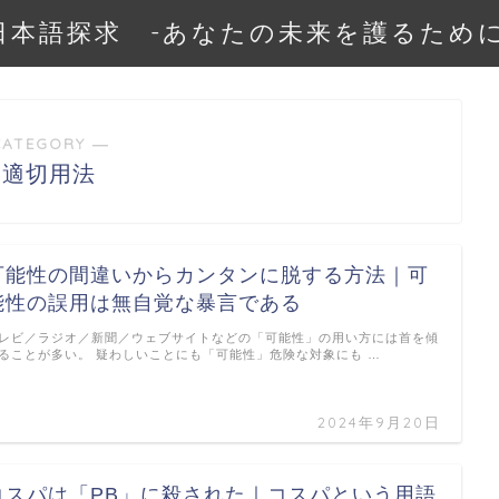
日本語探求 -あなたの未来を護るために
CATEGORY ―
不適切用法
可能性の間違いからカンタンに脱する方法｜可
能性の誤用は無自覚な暴言である
レビ／ラジオ／新聞／ウェブサイトなどの「可能性」の用い方には首を傾
ることが多い。 疑わしいことにも「可能性」危険な対象にも …
2024年9月20日
コスパは「PB」に殺された｜コスパという用語