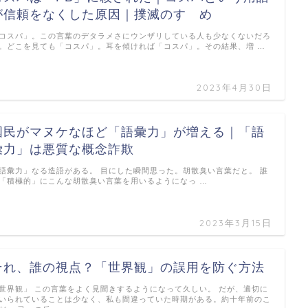
が信頼をなくした原因｜撲滅のすゝめ
コスパ」。この言葉のデタラメさにウンザリしている人も少なくないだろ
。どこを見ても「コスパ」。耳を傾ければ「コスパ」。その結果、増 …
2023年4月30日
国民がマヌケなほど「語彙力」が増える｜「語
彙力」は悪質な概念詐欺
語彙力」なる造語がある。 目にした瞬間思った。胡散臭い言葉だと。 誰
「積極的」にこんな胡散臭い言葉を用いるようになっ …
2023年3月15日
それ、誰の視点？「世界観」の誤用を防ぐ方法
世界観」 この言葉をよく見聞きするようになって久しい。 だが、適切に
いられていることは少なく、私も間違っていた時期がある。約十年前のこ