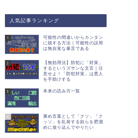
人気記事ランキング
可能性の間違いからカンタン
1
に脱する方法｜可能性の誤用
は無自覚な暴言である
【無効用法】防犯に「対策」
2
するというズサンな文言｜注
意せよ！「防犯対策」は悪人
を手助けする
本来の読み方一覧
3
褒め言葉として「クソ」「ク
4
ッソ」を乱発する奴らを肥溜
めに放り込んでやりたい