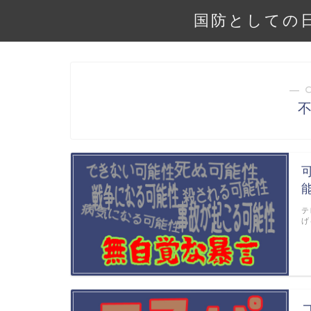
国防としての
― 
テ
げ