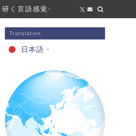
研く言語感覚-
Translation
日本語
▼