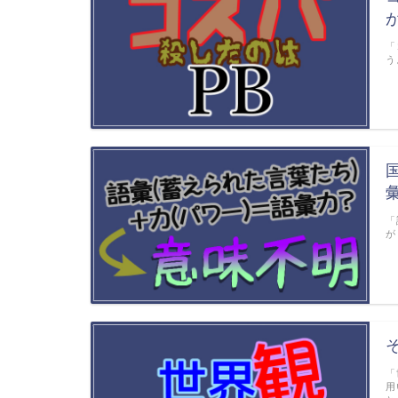
「
う
「
が
「
用