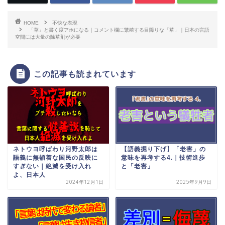
HOME
不快な表現
「草」と書く度アホになる｜コメント欄に繁殖する目障りな「草」｜日本の言語
空間には大量の除草剤が必要
この記事も読まれています
ネトウヨ呼ばわり河野太郎は
【語義掘り下げ】「老害」の
語義に無頓着な国民の反映に
意味を再考する4.｜技術進歩
すぎない｜絶滅を受け入れ
と「老害」
よ、日本人
2024年12月1日
2025年9月9日