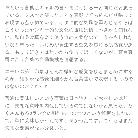
草という言葉はギャルの言うまじうけるーと同じだと思っ
ている。クスッと笑ったことを真顔で打ち込んだり喋って
表現する点が似ている。オタク的な気風を重んじるならば
こういったヤンキー的な文化の援用は慎むべきかも知れな
い。私自身は草をよく使う側の人間なのでこうかもしれな
いなと思った。いじめが発生する空気を感じる肌感覚があ
る。あまり好きでは無いから使ってほしくないが、宮台真
司の言う言葉の自動機械を連想する。
エモいの第一印象はそんな微細な感覚をひとまとめにする
のか、細やかな感覚は細やかな言葉遣いで表現するもので
はないのか？だった。
普通に美味しいという言葉は日本語としておかしい以前
に、失礼な意味を内包しているのではないかと思った。た
くさんあるbランクの料理の中の一つという解釈をしたの
で。単に美味しかったです、良かったです。こっちはまだ
失礼な要素がない分良いと。