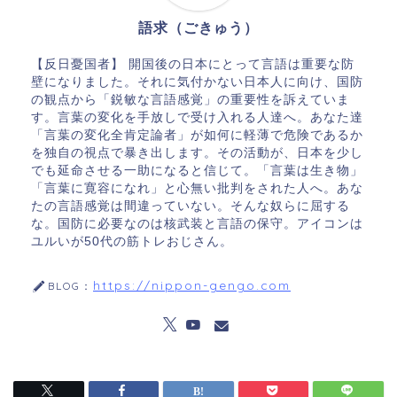
語求（ごきゅう）
【反日憂国者】 開国後の日本にとって言語は重要な防
壁になりました。それに気付かない日本人に向け、国防
の観点から「鋭敏な言語感覚」の重要性を訴えていま
す。言葉の変化を手放しで受け入れる人達へ。あなた達
「言葉の変化全肯定論者」が如何に軽薄で危険であるか
を独自の視点で暴き出します。その活動が、日本を少し
でも延命させる一助になると信じて。「言葉は生き物」
「言葉に寛容になれ」と心無い批判をされた人へ。あな
たの言語感覚は間違っていない。そんな奴らに屈する
な。国防に必要なのは核武装と言語の保守。アイコンは
ユルいが50代の筋トレおじさん。
https://nippon-gengo.com
BLOG：