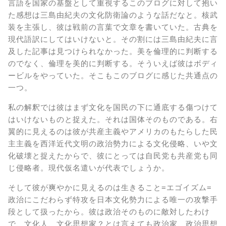
言語を国家の基盤として重視するこのブログに対して抱い
た感想は三島由紀夫の文化防衛論のような話だなと。核武
装を主張し、彼は戦前の言葉で文章を書いていた。古典を
現代語訳にしてはいけないと。その割には三島由紀夫に言
及した記事は見つけられなかった。美を倫理的に判断する
のでなく、倫理を美的に判断する。そういえば彼はボディ
ービルをやっていた。そこもこのブログに感じた共通点の
一つ。
私の解釈では彼はまず文化を国民の下に通底する傷つけて
はいけないものと捉えた。それは国体そのものである。右
翼的に見えるのは彼が共産主義やアメリカのもたらした民
主主義を西洋近代文明の政治勢力による文化侵略、いや文
化破壊と捉えたからで、彼にとっては自民党も共産党も同
じ侵略者。現代仮名遣いが代表でしょうか。
そして彼が爽やかに見えるのは生きること=エゴイズム=
政治にこだわらず特攻を日本文化勢力による唯一の攻撃手
段として扱ったから。彼は政治そのものに敵対したわけ
で、文化人、文化思想家？とは言えても政治家、政治思想