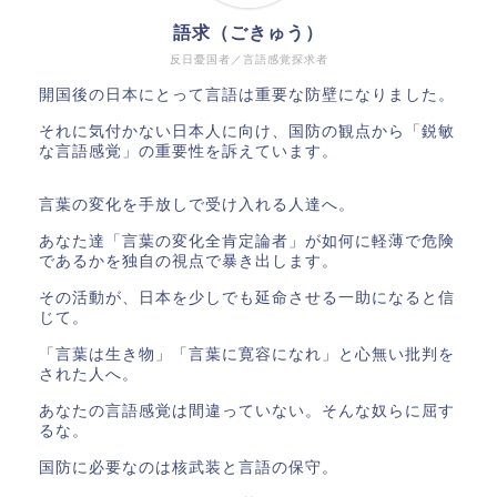
語求（ごきゅう）
反日憂国者／言語感覚探求者
開国後の日本にとって言語は重要な防壁になりました。
それに気付かない日本人に向け、国防の観点から「鋭敏
な言語感覚」の重要性を訴えています。
言葉の変化を手放しで受け入れる人達へ。
あなた達「言葉の変化全肯定論者」が如何に軽薄で危険
であるかを独自の視点で暴き出します。
その活動が、日本を少しでも延命させる一助になると信
じて。
「言葉は生き物」「言葉に寛容になれ」と心無い批判を
された人へ。
あなたの言語感覚は間違っていない。そんな奴らに屈す
るな。
国防に必要なのは核武装と言語の保守。