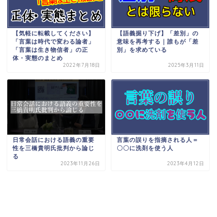
【気軽に転載してください】
【語義掘り下げ】「差別」の
「言葉は時代で変わる論者」
意味を再考する｜誰もが「差
「言葉は生き物信者」の正
別」を求めている
体・実態のまとめ
2022年7月18日
2025年3月11日
日常会話における語義の重要
言葉の誤りを指摘される人＝
性を三橋貴明氏批判から論じ
〇〇に洗剤を使う人
る
2023年11月26日
2023年4月12日