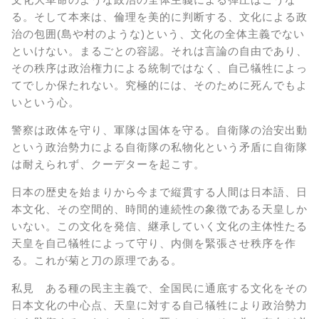
る。そして本来は、倫理を美的に判断する、文化による政
治の包囲(島や村のような)という、文化の全体主義でない
といけない。まるごとの容認。それは言論の自由であり、
その秩序は政治権力による統制ではなく、自己犠牲によっ
てでしか保たれない。究極的には、そのために死んでもよ
いという心。
警察は政体を守り、軍隊は国体を守る。自衛隊の治安出動
という政治勢力による自衛隊の私物化という矛盾に自衛隊
は耐えられず、クーデターを起こす。
日本の歴史を始まりから今まで縦貫する人間は日本語、日
本文化、その空間的、時間的連続性の象徴である天皇しか
いない。この文化を発信、継承していく文化の主体性たる
天皇を自己犠牲によって守り、内側を緊張させ秩序を作
る。これが菊と刀の原理である。
私見 ある種の民主主義で、全国民に通底する文化をその
日本文化の中心点、天皇に対する自己犠牲により政治勢力