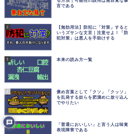
る方法｜可能性の誤用は無自覚な暴
言である
2
【無効用法】防犯に「対策」すると
いうズサンな文言｜注意せよ！「防
犯対策」は悪人を手助けする
3
本来の読み方一覧
4
褒め言葉として「クソ」「クッソ」
を乱発する奴らを肥溜めに放り込ん
でやりたい
2
5
「普通においしい」と言う人は味覚
表現障害である