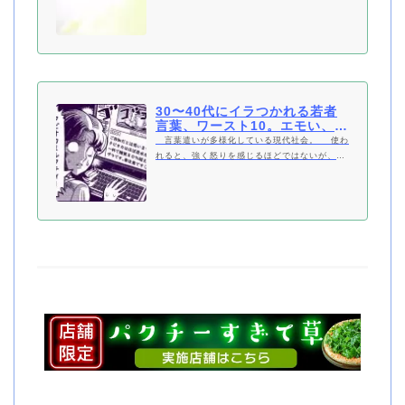
し、「ネットスラング」とはインターネット利
用者の間でのみ通用する特殊な言語のことであ
る。
30〜40代にイラつかれる若者
言葉、ワースト10。エモい、タ
ピる… | bizSPA!フレッシュ
言葉遣いが多様化している現代社会。 使わ
れると、強く怒りを感じるほどではないが、な
んだか胸がザワつく……“モヤっとする言葉”。
職場で先輩や上司に対して、つい使ってしま
い、呆れられてしまった経験はないだろうか。
なぜ私たちは特定の言葉にモヤ