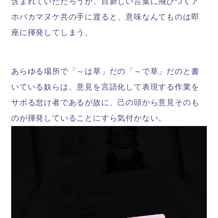
含まれていただろうが、目新しい言葉に飛びつくア
ホバカマヌケ共の手に渡ると、意味なんてものは即
座に揮発してしまう。
あらゆる場所で「～は草」だの「～で草」だのと書
いている奴らは、意見を言語化して表現する作業を
サボる怠け者であるが故に、己の頭から意見そのも
のが揮発していることにすら気付かない。