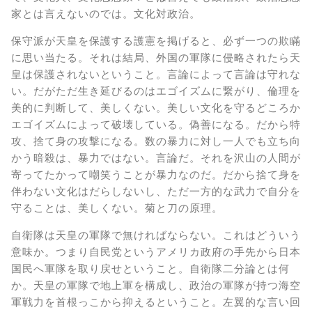
家とは言えないのでは。文化対政治。
保守派が天皇を保護する護憲を掲げると、必ず一つの欺瞞
に思い当たる。それは結局、外国の軍隊に侵略されたら天
皇は保護されないということ。言論によって言論は守れな
い。だがただ生き延びるのはエゴイズムに繋がり、倫理を
美的に判断して、美しくない。美しい文化を守るどころか
エゴイズムによって破壊している。偽善になる。だから特
攻、捨て身の攻撃になる。数の暴力に対し一人でも立ち向
かう暗殺は、暴力ではない。言論だ。それを沢山の人間が
寄ってたかって嘲笑うことが暴力なのだ。だから捨て身を
伴わない文化はだらしないし、ただ一方的な武力で自分を
守ることは、美しくない。菊と刀の原理。
自衛隊は天皇の軍隊で無ければならない。これはどういう
意味か。つまり自民党というアメリカ政府の手先から日本
国民へ軍隊を取り戻せということ。自衛隊二分論とは何
か。天皇の軍隊で地上軍を構成し、政治の軍隊が持つ海空
軍戦力を首根っこから抑えるということ。左翼的な言い回