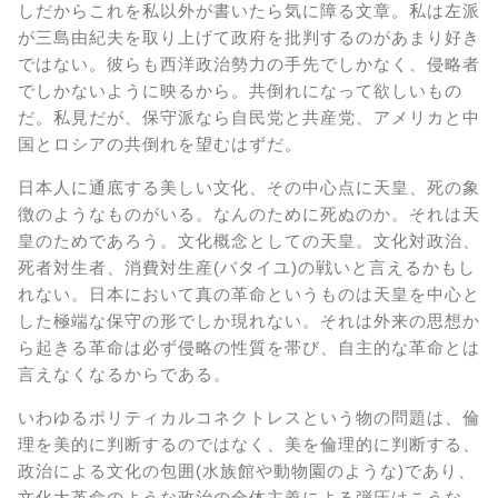
しだからこれを私以外が書いたら気に障る文章。私は左派
が三島由紀夫を取り上げて政府を批判するのがあまり好き
ではない。彼らも西洋政治勢力の手先でしかなく、侵略者
でしかないように映るから。共倒れになって欲しいもの
だ。私見だが、保守派なら自民党と共産党、アメリカと中
国とロシアの共倒れを望むはずだ。
日本人に通底する美しい文化、その中心点に天皇、死の象
徴のようなものがいる。なんのために死ぬのか。それは天
皇のためであろう。文化概念としての天皇。文化対政治、
死者対生者、消費対生産(バタイユ)の戦いと言えるかもし
れない。日本において真の革命というものは天皇を中心と
した極端な保守の形でしか現れない。それは外来の思想か
ら起きる革命は必ず侵略の性質を帯び、自主的な革命とは
言えなくなるからである。
いわゆるポリティカルコネクトレスという物の問題は、倫
理を美的に判断するのではなく、美を倫理的に判断する、
政治による文化の包囲(水族館や動物園のような)であり、
文化大革命のような政治の全体主義による弾圧はこうな