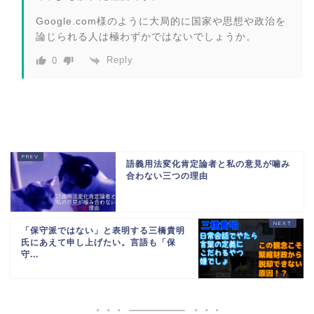
Google.com様のように大局的に国家や思想や政治を
論じられる人は極わずかではないでしょうか。
Reply
0
語義用法変化肯定論者と私の意見が噛み
合わない三つの理由
「保守派ではない」と表明する三橋貴明
氏にあえて申し上げたい。言語も「保
守...