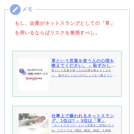
もし、企業がネットスラングとしての「草」
を用いるならばリスクを覚悟すべし。
草という言葉を使う人の心理を
教えてください。 – 恥ずかしく
ないのでしょうか？教…
草という言葉を使う人の心理を教えてくださ
い。 恥ずかしくないのでしょうか？教えてくだ
さい。 私はとても恥ずかしいので一度も使った
ことはありません。語彙に乏しく人を小馬鹿に
したい人が使う用語でしょうね。
仕事上で嫌われるネットスラン
グ、1位は? – 3位は「草」
「ネットスラング」という言葉をご存知だろう
か。スラングは「隠語、略語、俗語」を意味