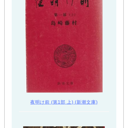
夜明け前 (第1部 上) (新潮文庫)