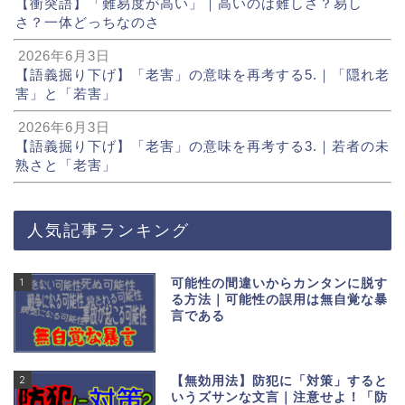
【衝突語】「難易度が高い」｜高いのは難しさ？易し
さ？一体どっちなのさ
2026年6月3日
【語義掘り下げ】「老害」の意味を再考する5.｜「隠れ老
害」と「若害」
2026年6月3日
【語義掘り下げ】「老害」の意味を再考する3.｜若者の未
熟さと「老害」
人気記事ランキング
1
可能性の間違いからカンタンに脱す
る方法｜可能性の誤用は無自覚な暴
言である
2
【無効用法】防犯に「対策」すると
いうズサンな文言｜注意せよ！「防