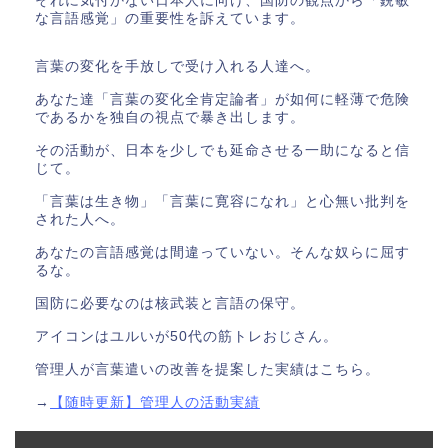
それに気付かない日本人に向け、国防の観点から「鋭敏
な言語感覚」の重要性を訴えています。
言葉の変化を手放しで受け入れる人達へ。
あなた達「言葉の変化全肯定論者」が如何に軽薄で危険
であるかを独自の視点で暴き出します。
その活動が、日本を少しでも延命させる一助になると信
じて。
「言葉は生き物」「言葉に寛容になれ」と心無い批判を
された人へ。
あなたの言語感覚は間違っていない。そんな奴らに屈す
るな。
国防に必要なのは核武装と言語の保守。
アイコンはユルいが50代の筋トレおじさん。
管理人が言葉遣いの改善を提案した実績はこちら。
→
【随時更新】管理人の活動実績