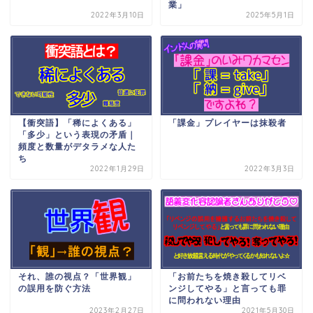
業」
2022年3月10日
2025年5月1日
【衝突語】「稀によくある」
「課金」プレイヤーは抹殺者
「多少」という表現の矛盾｜
頻度と数量がデタラメな人た
ち
2022年1月29日
2022年3月3日
それ、誰の視点？「世界観」
「お前たちを焼き殺してリベ
の誤用を防ぐ方法
ンジしてやる」と言っても罪
に問われない理由
2023年2月27日
2021年5月30日