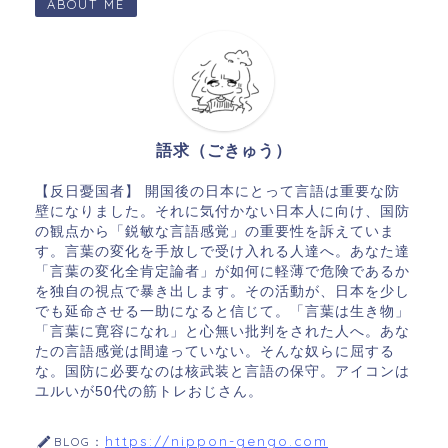
ABOUT ME
語求（ごきゅう）
【反日憂国者】 開国後の日本にとって言語は重要な防
壁になりました。それに気付かない日本人に向け、国防
の観点から「鋭敏な言語感覚」の重要性を訴えていま
す。言葉の変化を手放しで受け入れる人達へ。あなた達
「言葉の変化全肯定論者」が如何に軽薄で危険であるか
を独自の視点で暴き出します。その活動が、日本を少し
でも延命させる一助になると信じて。「言葉は生き物」
「言葉に寛容になれ」と心無い批判をされた人へ。あな
たの言語感覚は間違っていない。そんな奴らに屈する
な。国防に必要なのは核武装と言語の保守。アイコンは
ユルいが50代の筋トレおじさん。
https://nippon-gengo.com
BLOG：