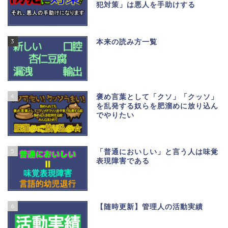
犯対策」は悪人を手助けする
3
本来の読み方一覧
4
褒め言葉として「クソ」「クッソ」
を乱発する奴らを肥溜めに放り込ん
でやりたい
5
「普通においしい」と言う人は味覚
表現障害である
6
【随時更新】管理人の活動実績