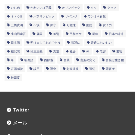
いじめ
かわいいは正義
オリンピック
クソ
クッソ
ネトウヨ
パラリンピック
リベンジ
ワンオペ育児
三橋貴明
不快
保守
可能性
国防
女子力
小山田圭吾
属国
差別
平和ボケ
新年
日本の未来
日本語
明けましておめでとう
普通に
普通においしい
核武装
民主主義
真逆
社会
神
老害
若害
草
衝突語
西部邁
言葉
言葉の変化
言葉は生き物
言語感覚
誤用
課金
財政破綻
適切
障害者
難易度
Twitter
メール