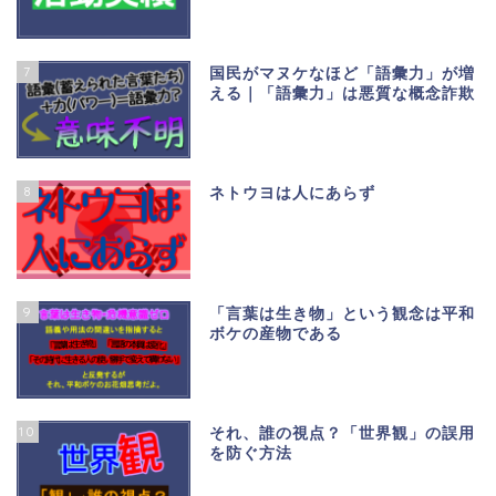
7
国民がマヌケなほど「語彙力」が増
える｜「語彙力」は悪質な概念詐欺
8
ネトウヨは人にあらず
9
「言葉は生き物」という観念は平和
ボケの産物である
10
それ、誰の視点？「世界観」の誤用
を防ぐ方法