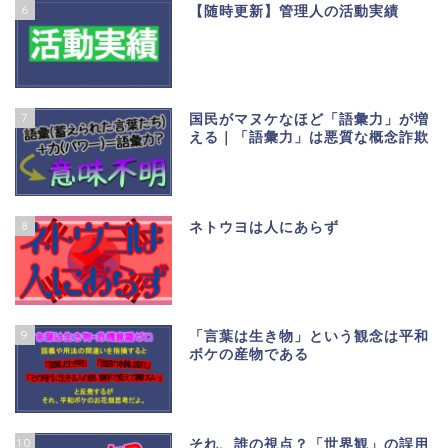
6
【随時更新】管理人の活動実績
7
国民がマヌケなほど「語彙力」が増
える｜「語彙力」は悪質な概念詐欺
8
ネトウヨは人にあらず
9
「言葉は生き物」という観念は平和
ボケの産物である
10
それ、誰の視点？「世界観」の誤用