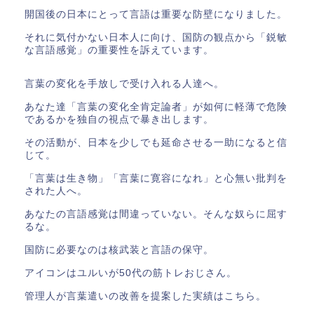
開国後の日本にとって言語は重要な防壁になりました。
それに気付かない日本人に向け、国防の観点から「鋭敏
な言語感覚」の重要性を訴えています。
言葉の変化を手放しで受け入れる人達へ。
あなた達「言葉の変化全肯定論者」が如何に軽薄で危険
であるかを独自の視点で暴き出します。
その活動が、日本を少しでも延命させる一助になると信
じて。
「言葉は生き物」「言葉に寛容になれ」と心無い批判を
された人へ。
あなたの言語感覚は間違っていない。そんな奴らに屈す
るな。
国防に必要なのは核武装と言語の保守。
アイコンはユルいが50代の筋トレおじさん。
管理人が言葉遣いの改善を提案した実績はこちら。