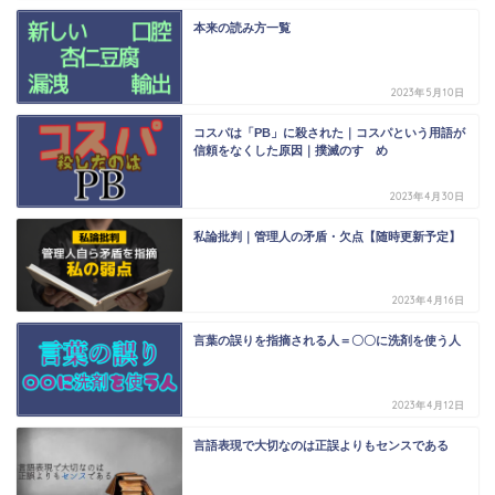
本来の読み方一覧
2023年5月10日
コスパは「PB」に殺された｜コスパという用語が
信頼をなくした原因｜撲滅のすゝめ
2023年4月30日
私論批判｜管理人の矛盾・欠点【随時更新予定】
2023年4月16日
言葉の誤りを指摘される人＝〇〇に洗剤を使う人
2023年4月12日
言語表現で大切なのは正誤よりもセンスである