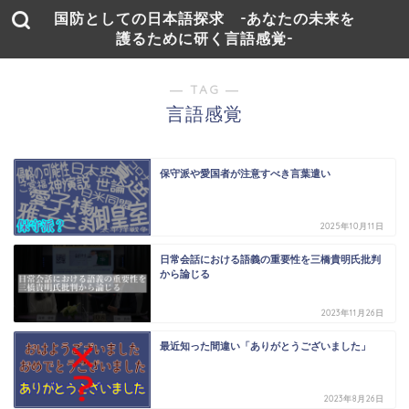
国防としての日本語探求 -あなたの未来を
護るために研く言語感覚-
― TAG ―
言語感覚
保守派や愛国者が注意すべき言葉遣い
2025年10月11日
日常会話における語義の重要性を三橋貴明氏批判
から論じる
2023年11月26日
最近知った間違い「ありがとうございました」
2023年8月26日