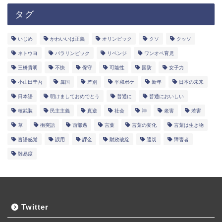
タグ
いじめ
かわいいは正義
オリンピック
クソ
クッソ
ネトウヨ
パラリンピック
リベンジ
ワンオペ育児
三橋貴明
不快
保守
可能性
国防
女子力
小山田圭吾
属国
差別
平和ボケ
新年
日本の未来
日本語
明けましておめでとう
普通に
普通においしい
核武装
民主主義
真逆
社会
神
老害
若害
草
衝突語
西部邁
言葉
言葉の変化
言葉は生き物
言語感覚
誤用
課金
財政破綻
適切
障害者
難易度
Twitter