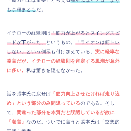
「筋力向上は重要」と考える
張本氏はイチローより
も余程まとも
だ。
イチローの経験則は
「筋力が上がるとスイングスピ
ードが下がった」
というもの。
「ライオンは筋トレ
しない」という例示
も付け加えている。
実に軽率な
発言だが、イチローの経験則を肯定する風潮が意外
に多い。
私は驚きを隠せなかった。
話を張本氏に戻せば
「筋力向上させたければ走り込
め」という部分のみ間違っている
のである。そし
て、
間違った部分を本質だと誤認しているが故に
「老害」
なのだ。ついでに言うと張本氏は「空想的