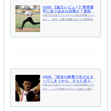
#588 【論文レビュー】野球選
手に走り込みは必要か？長距離
タイプの持久力トレーニ…
※本ブログはアフィリエイト広告を利用してい
ます 昨日、札幌で開催されたプロ野球S&C
研究会勉強会において、講師をつとめました。
「野球における体力トレーニングの再考」とい
うタイトルで、主に2つのトピックに …
#688 「試合の終盤で足が止ま
ってしまうから、さらに走り込
もう」という考え方が単…
※本ブログはアフィリエイト広告を利用してい
ます バスケW杯でのプレーを終えた選手た
ちのコメントがメディアにチラホラと出てきて
います。 先日、そうしたネット記事の1つを紹
介して、以下のようなツイートをしました：
…