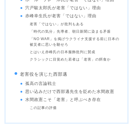
宍戸駿太郎氏が老害「ではない」理由
赤峰幸生氏が老害「ではない」理由
老害「ではない」が批判もある
「時代の気分」先導者、朝日新聞に染まる矛盾
「NO WAR」を掲げウクライナ支援する前に日本の
被災者に思いを馳せろ
とはいえ赤峰氏の日本服飾批判に賛成
クラシックに目覚めた若者は「老害」の餌食か
老害役を演じた西部邁
孤高の言論戦士
思い込みだけで西部邁先生を貶めた水間政憲
水間政憲こそ「老害」と呼ぶべき存在
この記事の評価