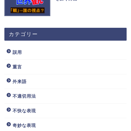
カテゴリー
誤用
重言
外来語
不適切用法
不快な表現
奇妙な表現