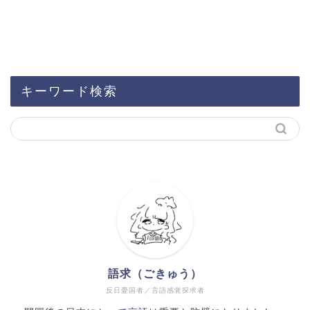
キーワード検索
語求（ごきゅう）
反日憂国者／言語感覚探求者