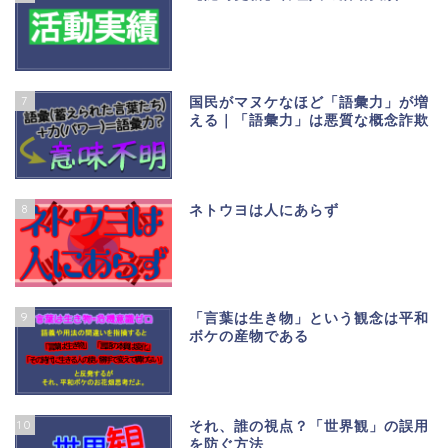
7
国民がマヌケなほど「語彙力」が増
える｜「語彙力」は悪質な概念詐欺
8
ネトウヨは人にあらず
9
「言葉は生き物」という観念は平和
ボケの産物である
10
それ、誰の視点？「世界観」の誤用
を防ぐ方法