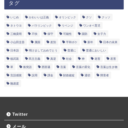
タグ
いじめ
かわいいは正義
オリンピック
クソ
クッソ
ネトウヨ
パラリンピック
リベンジ
ワンオペ育児
三橋貴明
不快
保守
可能性
国防
女子力
小山田圭吾
属国
差別
平和ボケ
新年
日本の未来
日本語
明けましておめでとう
普通に
普通においしい
核武装
民主主義
真逆
社会
神
老害
若害
草
衝突語
西部邁
言葉
言葉の変化
言葉は生き物
言語感覚
誤用
課金
財政破綻
適切
障害者
難易度
Twitter
メール