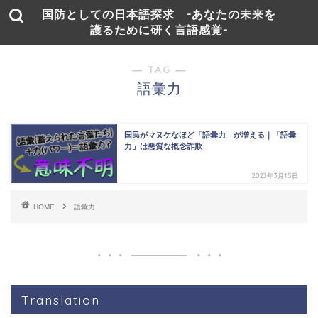
国防としての日本語探求 -あなたの未来を
護るために研く言語感覚-
― TAG ―
語彙力
国民がマヌケなほど「語彙力」が増える｜「語彙
力」は悪質な概念詐欺
2023年3月15日
HOME
語彙力
Translation