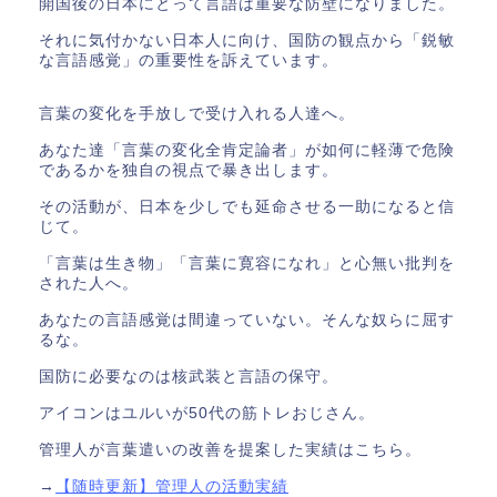
開国後の日本にとって言語は重要な防壁になりました。
それに気付かない日本人に向け、国防の観点から「鋭敏
な言語感覚」の重要性を訴えています。
言葉の変化を手放しで受け入れる人達へ。
あなた達「言葉の変化全肯定論者」が如何に軽薄で危険
であるかを独自の視点で暴き出します。
その活動が、日本を少しでも延命させる一助になると信
じて。
「言葉は生き物」「言葉に寛容になれ」と心無い批判を
された人へ。
あなたの言語感覚は間違っていない。そんな奴らに屈す
るな。
国防に必要なのは核武装と言語の保守。
アイコンはユルいが50代の筋トレおじさん。
管理人が言葉遣いの改善を提案した実績はこちら。
→
【随時更新】管理人の活動実績