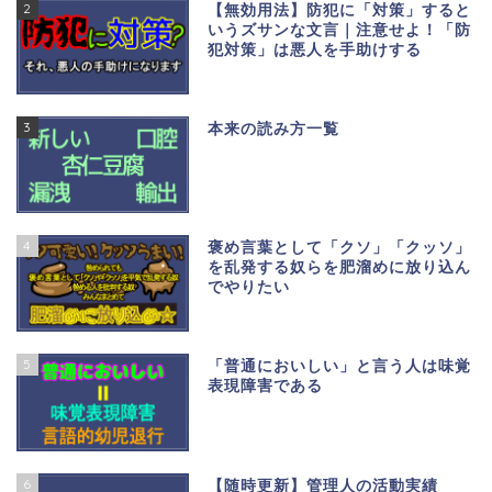
2
【無効用法】防犯に「対策」すると
いうズサンな文言｜注意せよ！「防
犯対策」は悪人を手助けする
3
本来の読み方一覧
4
褒め言葉として「クソ」「クッソ」
を乱発する奴らを肥溜めに放り込ん
でやりたい
5
「普通においしい」と言う人は味覚
表現障害である
6
【随時更新】管理人の活動実績