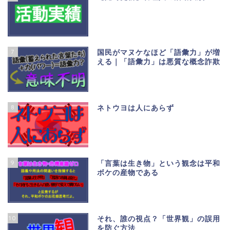
7
国民がマヌケなほど「語彙力」が増
える｜「語彙力」は悪質な概念詐欺
8
ネトウヨは人にあらず
9
「言葉は生き物」という観念は平和
ボケの産物である
10
それ、誰の視点？「世界観」の誤用
を防ぐ方法