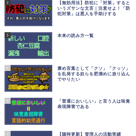
2
【無効用法】防犯に「対策」すると
いうズサンな文言｜注意せよ！「防
犯対策」は悪人を手助けする
3
本来の読み方一覧
4
褒め言葉として「クソ」「クッソ」
を乱発する奴らを肥溜めに放り込ん
でやりたい
5
「普通においしい」と言う人は味覚
表現障害である
6
【随時更新】管理人の活動実績