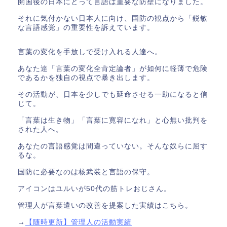
開国後の日本にとって言語は重要な防壁になりました。
それに気付かない日本人に向け、国防の観点から「鋭敏
な言語感覚」の重要性を訴えています。
言葉の変化を手放しで受け入れる人達へ。
あなた達「言葉の変化全肯定論者」が如何に軽薄で危険
であるかを独自の視点で暴き出します。
その活動が、日本を少しでも延命させる一助になると信
じて。
「言葉は生き物」「言葉に寛容になれ」と心無い批判を
された人へ。
あなたの言語感覚は間違っていない。そんな奴らに屈す
るな。
国防に必要なのは核武装と言語の保守。
アイコンはユルいが50代の筋トレおじさん。
管理人が言葉遣いの改善を提案した実績はこちら。
→
【随時更新】管理人の活動実績