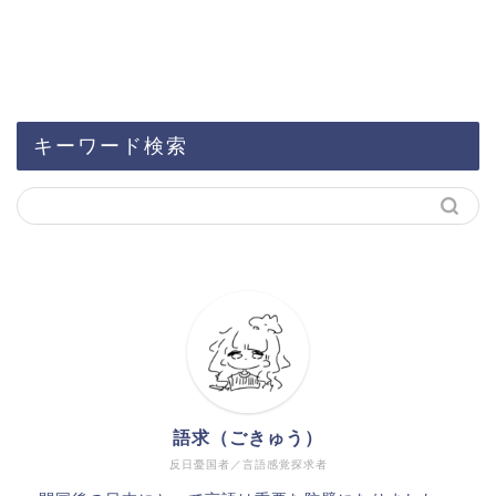
キーワード検索
語求（ごきゅう）
反日憂国者／言語感覚探求者