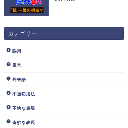
カテゴリー
誤用
重言
外来語
不適切用法
不快な表現
奇妙な表現