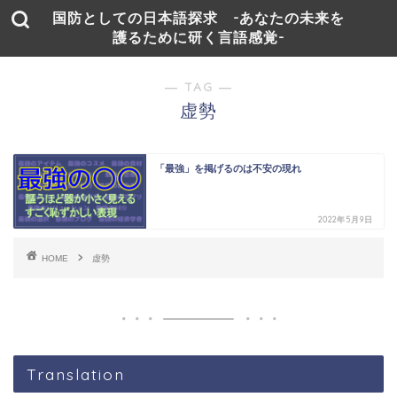
国防としての日本語探求 -あなたの未来を
護るために研く言語感覚-
― TAG ―
虚勢
「最強」を掲げるのは不安の現れ
2022年5月9日
HOME
虚勢
Translation