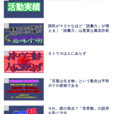
7
国民がマヌケなほど「語彙力」が増
える｜「語彙力」は悪質な概念詐欺
8
ネトウヨは人にあらず
9
「言葉は生き物」という観念は平和
ボケの産物である
10
それ、誰の視点？「世界観」の誤用
を防ぐ方法