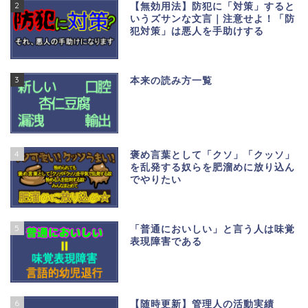
2
【無効用法】防犯に「対策」すると
いうズサンな文言｜注意せよ！「防
犯対策」は悪人を手助けする
3
本来の読み方一覧
4
褒め言葉として「クソ」「クッソ」
を乱発する奴らを肥溜めに放り込ん
でやりたい
5
「普通においしい」と言う人は味覚
表現障害である
6
【随時更新】管理人の活動実績