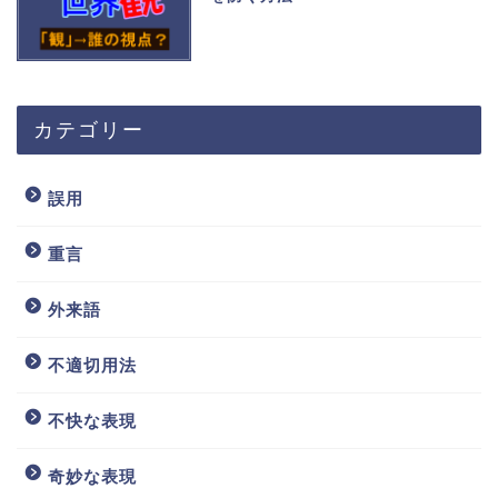
カテゴリー
誤用
重言
外来語
不適切用法
不快な表現
奇妙な表現