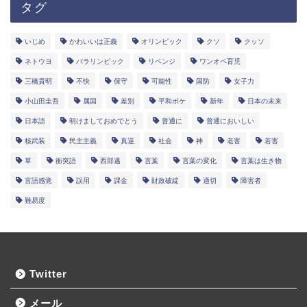
タグ
いじめ
かわいいは正義
オリンピック
クソ
クッソ
ネトウヨ
パラリンピック
リベンジ
ワンオペ育児
三橋貴明
不快
保守
可能性
国防
女子力
小山田圭吾
属国
差別
平和ボケ
新年
日本の未来
日本語
明けましておめでとう
普通に
普通においしい
核武装
民主主義
真逆
社会
神
老害
若害
草
衝突語
西部邁
言葉
言葉の変化
言葉は生き物
言語感覚
誤用
課金
財政破綻
適切
障害者
難易度
Twitter
メール