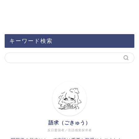
キーワード検索
語求（ごきゅう）
反日憂国者／言語感覚探求者