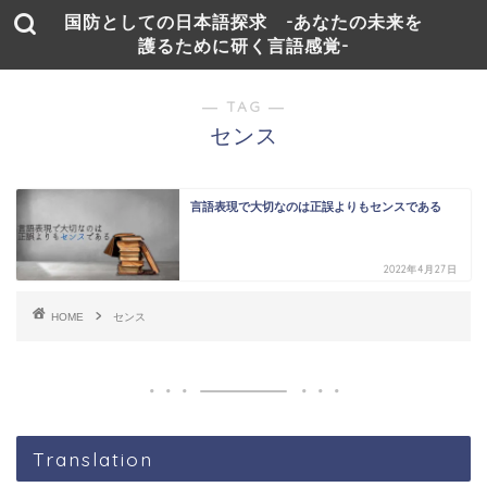
国防としての日本語探求 -あなたの未来を
護るために研く言語感覚-
― TAG ―
センス
言語表現で大切なのは正誤よりもセンスである
2022年4月27日
HOME
センス
Translation