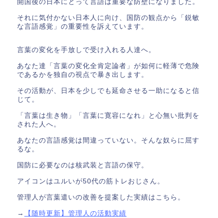
開国後の日本にとって言語は重要な防壁になりました。
それに気付かない日本人に向け、国防の観点から「鋭敏
な言語感覚」の重要性を訴えています。
言葉の変化を手放しで受け入れる人達へ。
あなた達「言葉の変化全肯定論者」が如何に軽薄で危険
であるかを独自の視点で暴き出します。
その活動が、日本を少しでも延命させる一助になると信
じて。
「言葉は生き物」「言葉に寛容になれ」と心無い批判を
された人へ。
あなたの言語感覚は間違っていない。そんな奴らに屈す
るな。
国防に必要なのは核武装と言語の保守。
アイコンはユルいが50代の筋トレおじさん。
管理人が言葉遣いの改善を提案した実績はこちら。
→
【随時更新】管理人の活動実績