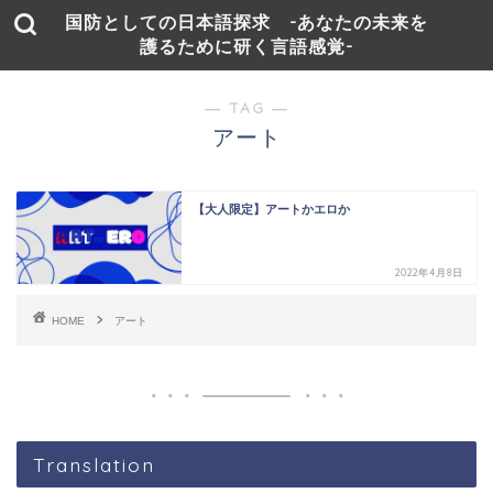
国防としての日本語探求 -あなたの未来を
護るために研く言語感覚-
― TAG ―
アート
【大人限定】アートかエロか
2022年4月8日
HOME
アート
Translation