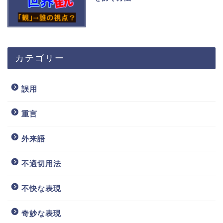
カテゴリー
誤用
重言
外来語
不適切用法
不快な表現
奇妙な表現