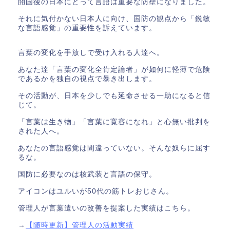
開国後の日本にとって言語は重要な防壁になりました。
それに気付かない日本人に向け、国防の観点から「鋭敏
な言語感覚」の重要性を訴えています。
言葉の変化を手放しで受け入れる人達へ。
あなた達「言葉の変化全肯定論者」が如何に軽薄で危険
であるかを独自の視点で暴き出します。
その活動が、日本を少しでも延命させる一助になると信
じて。
「言葉は生き物」「言葉に寛容になれ」と心無い批判を
された人へ。
あなたの言語感覚は間違っていない。そんな奴らに屈す
るな。
国防に必要なのは核武装と言語の保守。
アイコンはユルいが50代の筋トレおじさん。
管理人が言葉遣いの改善を提案した実績はこちら。
→
【随時更新】管理人の活動実績