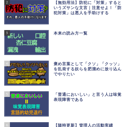
2
【無効用法】防犯に「対策」すると
いうズサンな文言｜注意せよ！「防
犯対策」は悪人を手助けする
3
本来の読み方一覧
4
褒め言葉として「クソ」「クッソ」
を乱発する奴らを肥溜めに放り込ん
でやりたい
5
「普通においしい」と言う人は味覚
表現障害である
6
【随時更新】管理人の活動実績