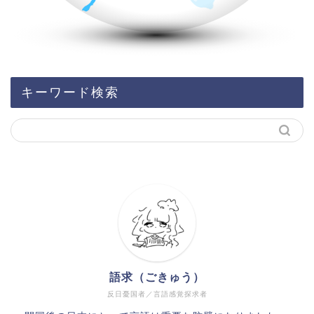
キーワード検索
語求（ごきゅう）
反日憂国者／言語感覚探求者