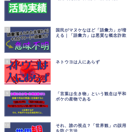
7
国民がマヌケなほど「語彙力」が増
える｜「語彙力」は悪質な概念詐欺
8
ネトウヨは人にあらず
9
「言葉は生き物」という観念は平和
ボケの産物である
10
それ、誰の視点？「世界観」の誤用
を防ぐ方法