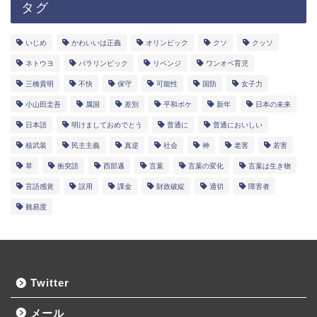
タグ
いじめ
かわいいは正義
オリンピック
クソ
クッソ
ネトウヨ
パラリンピック
リベンジ
ワンオペ育児
三橋貴明
不快
保守
可能性
国防
女子力
小山田圭吾
属国
差別
平和ボケ
新年
日本の未来
日本語
明けましておめでとう
普通に
普通においしい
核武装
民主主義
真逆
社会
神
老害
若害
草
衝突語
西部邁
言葉
言葉の変化
言葉は生き物
言語感覚
誤用
課金
財政破綻
適切
障害者
難易度
Twitter
メール