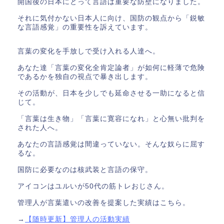
開国後の日本にとって言語は重要な防壁になりました。
それに気付かない日本人に向け、国防の観点から「鋭敏
な言語感覚」の重要性を訴えています。
言葉の変化を手放しで受け入れる人達へ。
あなた達「言葉の変化全肯定論者」が如何に軽薄で危険
であるかを独自の視点で暴き出します。
その活動が、日本を少しでも延命させる一助になると信
じて。
「言葉は生き物」「言葉に寛容になれ」と心無い批判を
された人へ。
あなたの言語感覚は間違っていない。そんな奴らに屈す
るな。
国防に必要なのは核武装と言語の保守。
アイコンはユルいが50代の筋トレおじさん。
管理人が言葉遣いの改善を提案した実績はこちら。
→
【随時更新】管理人の活動実績