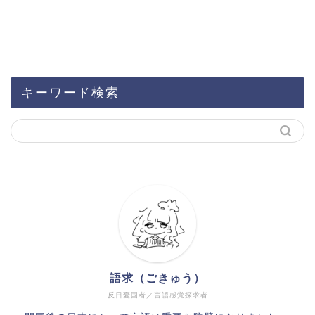
キーワード検索
語求（ごきゅう）
反日憂国者／言語感覚探求者