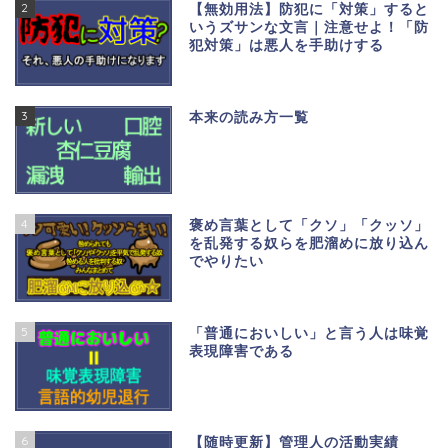
2
【無効用法】防犯に「対策」すると
いうズサンな文言｜注意せよ！「防
犯対策」は悪人を手助けする
3
本来の読み方一覧
4
褒め言葉として「クソ」「クッソ」
を乱発する奴らを肥溜めに放り込ん
でやりたい
5
「普通においしい」と言う人は味覚
表現障害である
6
【随時更新】管理人の活動実績