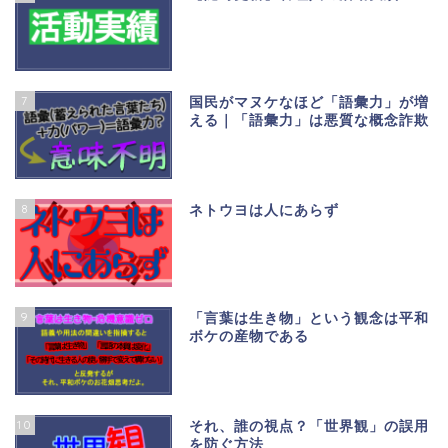
7
国民がマヌケなほど「語彙力」が増
える｜「語彙力」は悪質な概念詐欺
8
ネトウヨは人にあらず
9
「言葉は生き物」という観念は平和
ボケの産物である
10
それ、誰の視点？「世界観」の誤用
を防ぐ方法