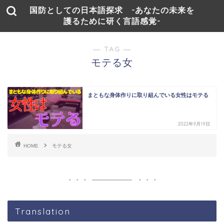
国防としての日本語探求 -あなたの未来を
護るために研く言語感覚-
― TAG ―
モテる女
まともな身体作りに取り組んでいる女性はモテる
2022年9月19日
HOME
モテる女
Translation