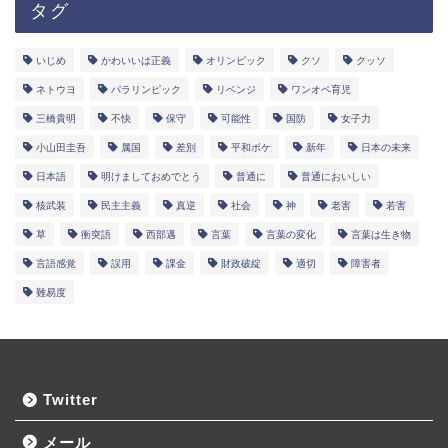
タグ
いじめ
かわいいは正義
オリンピック
クソ
クッソ
ネトウヨ
パラリンピック
リベンジ
ワンオペ育児
三橋貴明
不快
保守
可能性
国防
女子力
小山田圭吾
属国
差別
平和ボケ
新年
日本の未来
日本語
明けましておめでとう
普通に
普通においしい
核武装
民主主義
真逆
社会
神
老害
若害
草
衝突語
西部邁
言葉
言葉の変化
言葉は生き物
言語感覚
誤用
課金
財政破綻
適切
障害者
難易度
Twitter
メール