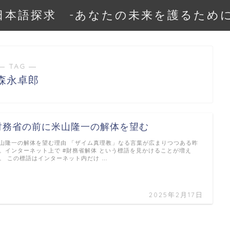
日本語探求 -あなたの未来を護るために
― TAG ―
森永卓郎
財務省の前に米山隆一の解体を望む
山隆一の解体を望む理由 「ザイム真理教」なる言葉が広まりつつある昨
。インターネット上で #財務省解体 という標語を見かけることが増え
。 この標語はインターネット内だけ …
2025年2月17日