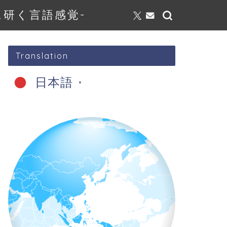
研く言語感覚-
Translation
日本語
▼