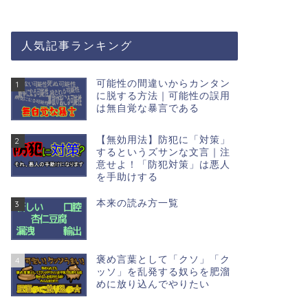
人気記事ランキング
可能性の間違いからカンタン
1
に脱する方法｜可能性の誤用
は無自覚な暴言である
【無効用法】防犯に「対策」
2
するというズサンな文言｜注
意せよ！「防犯対策」は悪人
を手助けする
本来の読み方一覧
3
褒め言葉として「クソ」「ク
4
ッソ」を乱発する奴らを肥溜
めに放り込んでやりたい