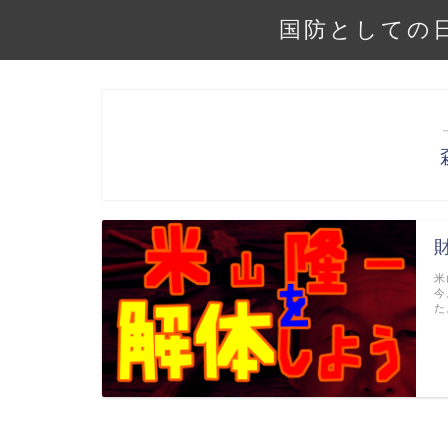
国防としての
米
今
た