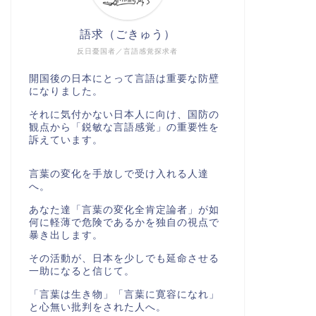
語求（ごきゅう）
反日憂国者／言語感覚探求者
開国後の日本にとって言語は重要な防壁
になりました。
それに気付かない日本人に向け、国防の
観点から「鋭敏な言語感覚」の重要性を
訴えています。
言葉の変化を手放しで受け入れる人達
へ。
あなた達「言葉の変化全肯定論者」が如
何に軽薄で危険であるかを独自の視点で
暴き出します。
その活動が、日本を少しでも延命させる
一助になると信じて。
「言葉は生き物」「言葉に寛容になれ」
と心無い批判をされた人へ。