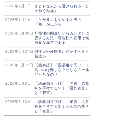
2026年7月1日
まともな人から避けられる「じ
ゃねくね族」
2026年7月1日
「とか弁」をやめると男の
「格」が上がる
2026年6月28日
可能性の間違いからカンタンに
脱する方法｜可能性の誤用は無
自覚な暴言である
2026年6月27日
保守派や愛国者が注意すべき言
葉遣い
2026年6月15日
【衝突語】「難易度が高い」｜
高いのは難しさ？易しさ？一体
どっちなのさ
2026年6月3日
【語義掘り下げ】「老害」の意
味を再考する5.｜「隠れ老害」
と「若害」
2026年6月3日
【語義掘り下げ】「老害」の意
味を再考する3.｜若者の未熟さ
と「老害」