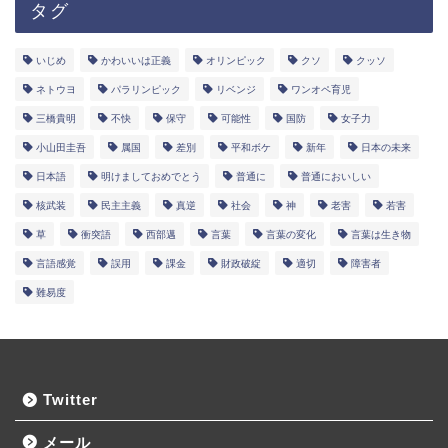
タグ
いじめ
かわいいは正義
オリンピック
クソ
クッソ
ネトウヨ
パラリンピック
リベンジ
ワンオペ育児
三橋貴明
不快
保守
可能性
国防
女子力
小山田圭吾
属国
差別
平和ボケ
新年
日本の未来
日本語
明けましておめでとう
普通に
普通においしい
核武装
民主主義
真逆
社会
神
老害
若害
草
衝突語
西部邁
言葉
言葉の変化
言葉は生き物
言語感覚
誤用
課金
財政破綻
適切
障害者
難易度
Twitter
メール