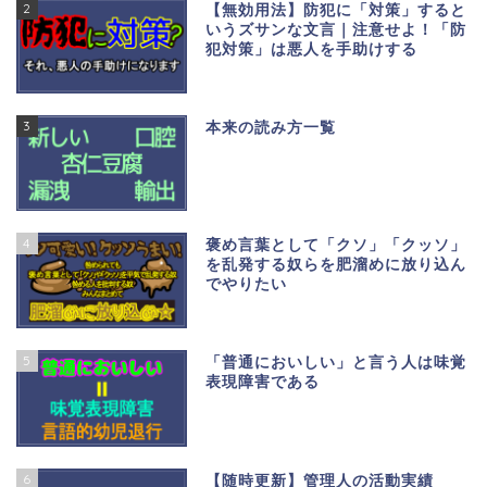
2
【無効用法】防犯に「対策」すると
いうズサンな文言｜注意せよ！「防
犯対策」は悪人を手助けする
3
本来の読み方一覧
4
褒め言葉として「クソ」「クッソ」
を乱発する奴らを肥溜めに放り込ん
でやりたい
5
「普通においしい」と言う人は味覚
表現障害である
6
【随時更新】管理人の活動実績