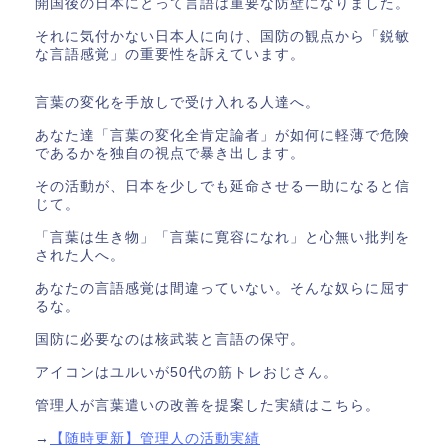
開国後の日本にとって言語は重要な防壁になりました。
それに気付かない日本人に向け、国防の観点から「鋭敏
な言語感覚」の重要性を訴えています。
言葉の変化を手放しで受け入れる人達へ。
あなた達「言葉の変化全肯定論者」が如何に軽薄で危険
であるかを独自の視点で暴き出します。
その活動が、日本を少しでも延命させる一助になると信
じて。
「言葉は生き物」「言葉に寛容になれ」と心無い批判を
された人へ。
あなたの言語感覚は間違っていない。そんな奴らに屈す
るな。
国防に必要なのは核武装と言語の保守。
アイコンはユルいが50代の筋トレおじさん。
管理人が言葉遣いの改善を提案した実績はこちら。
→
【随時更新】管理人の活動実績