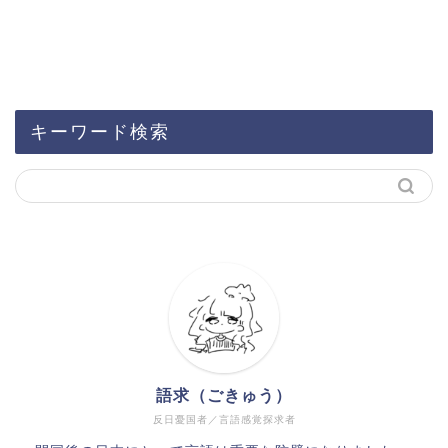
キーワード検索
語求（ごきゅう）
反日憂国者／言語感覚探求者