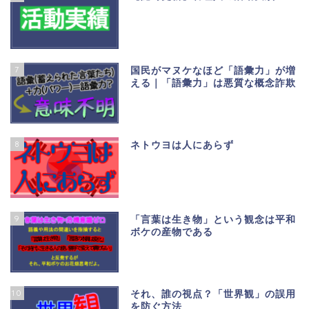
7
国民がマヌケなほど「語彙力」が増
える｜「語彙力」は悪質な概念詐欺
8
ネトウヨは人にあらず
9
「言葉は生き物」という観念は平和
ボケの産物である
10
それ、誰の視点？「世界観」の誤用
を防ぐ方法