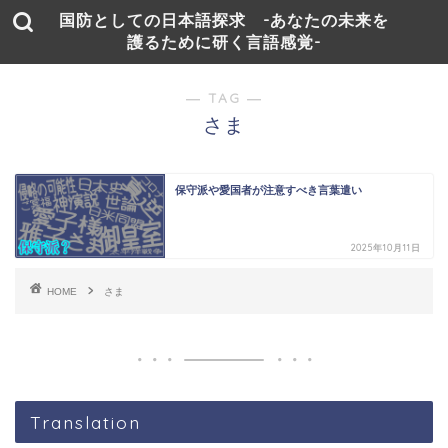
国防としての日本語探求 -あなたの未来を
護るために研く言語感覚-
― TAG ―
さま
保守派や愛国者が注意すべき言葉遣い
2025年10月11日
HOME
さま
Translation